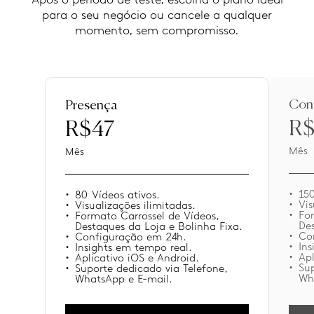
para o seu negócio ou cancele a qualquer
momento, sem compromisso.
Con
Presença
R$
R$47
Mês
Mês
150
80 Vídeos ativos.
Vis
Visualizações ilimitadas.
Fo
Formato Carrossel de Vídeos,
Des
Destaques da Loja e Bolinha Fixa.
Co
Configuração em 24h.
Ins
Insights em tempo real.
Apl
Aplicativo iOS e Android.
Sup
Suporte dedicado via Telefone,
Wh
WhatsApp e E-mail.