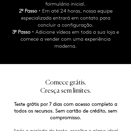
formulário inicial.
2º Passo
•
Em até 24 horas, nossa equipe
especializada entrará em contato para
concluir a configuração.
3º Passo
•
Adicione vídeos em toda a sua loja e
comece a vender com uma experiência
moderna.
Comece grátis.
Cresça sem limites.
Teste grátis por 7 dias com acesso completo a
todos os recursos. Sem cartão de crédito, sem
compromisso.
Após o período de teste, escolha o plano ideal