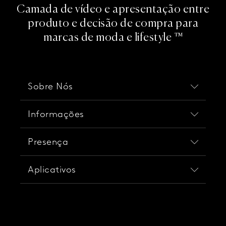
Camada de vídeo e apresentação entre
produto e decisão de compra para
marcas de moda e lifestyle ™
Sobre Nós
Uma empresa
Informações
do
Studio 416x.
Central de Ajuda
Presença
Status do Serviço
Política de Privacidade
Apple
Aplicativos
Política de Segurança
Google Play
Instagram
Shopify
WhatsApp
Nuvemshop
Bagy